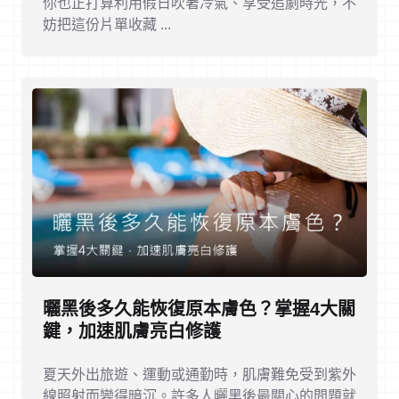
你也正打算利用假日吹著冷氣、享受追劇時光，不
妨把這份片單收藏 ...
曬黑後多久能恢復原本膚色？掌握4大關
鍵，加速肌膚亮白修護
夏天外出旅遊、運動或通勤時，肌膚難免受到紫外
線照射而變得暗沉。許多人曬黑後最關心的問題就