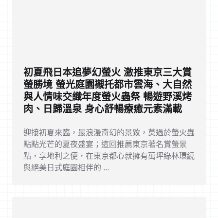
初夏飛日本追夢幻螢火 激推東京三大賞
螢勝境 螢光庭園襯托都市雲海、大自然
與人情味交織年度螢火蟲祭 暢遊野溪烤
肉、日歸溫泉 身心舒暢療癒元素滿載
迎接初夏來臨，最浪漫奇幻的景致，莫過於螢火蟲
點點光芒的夏夜盛宴；這回推薦東京著名賞螢景
點，享地利之便，在東京都心就擁有萬坪綠林環繞
與絕美日式庭園相伴的 ...