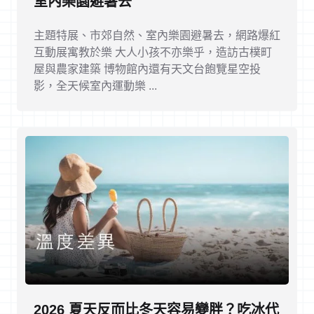
室內樂園避暑去
主題特展、市郊自然、室內樂園避暑去，網路爆紅
互動展寓教於樂 大人小孩不亦樂乎，造訪古樸町
屋與農家建築 博物館內還有天文台飽覽星空投
影，全天候室內運動樂 ...
2026 夏天反而比冬天容易變胖？吃冰代