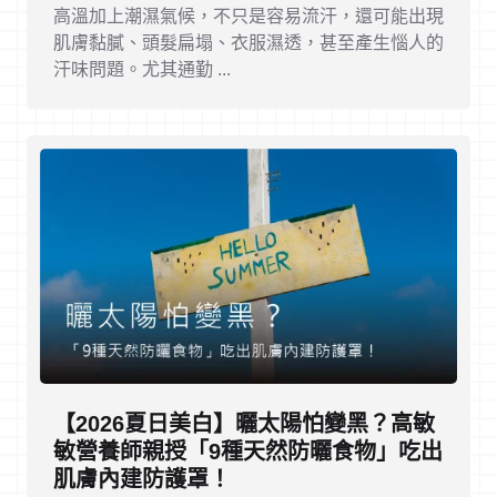
高溫加上潮濕氣候，不只是容易流汗，還可能出現
肌膚黏膩、頭髮扁塌、衣服濕透，甚至產生惱人的
汗味問題。尤其通勤 ...
【2026夏日美白】曬太陽怕變黑？高敏
敏營養師親授「9種天然防曬食物」吃出
肌膚內建防護罩！