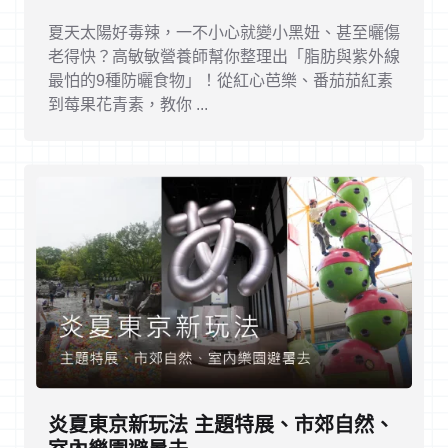
夏天太陽好毒辣，一不小心就變小黑妞、甚至曬傷
老得快？高敏敏營養師幫你整理出「脂肪與紫外線
最怕的9種防曬食物」！從紅心芭樂、番茄茄紅素
到莓果花青素，教你 ...
炎夏東京新玩法 主題特展、市郊自然、