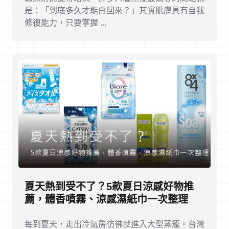
是：「到底多久才能白回來？」其實肌膚具有自我
修復能力，只要掌握 ...
夏天熱到受不了？5款夏日涼感好物推
薦，體香噴霧、涼感濕紙巾一次整理
每到夏天，走出冷氣房彷彿就進入大型蒸籠。台灣