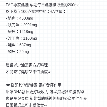
FAO專家建議 孕期每日建議攝取量約200mg
以下為每100克食材中的DHA含量：
- 鯖魚：4503mg
- 秋刀魚：2901mg
- 鰻魚：1218mg
- 沙丁魚：1100mg
- 鮭魚：687mg
- 鮪魚：29mg
建議以少油烹調方式料理
才能吃得健康又不怕油膩🌿
🍽 搭配其他營養素 更好發揮作用
想讓DHA發揮更好吸收力 可以搭配卵磷脂食物
像是蛋與豆腐 都能幫助腦神經細胞發育更健全💡
日常餐桌上可多變化食材