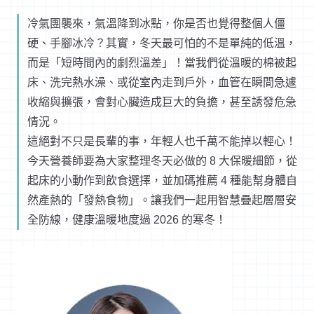
冷氣團襲來，氣溫降到冰點，你是否也覺得整個人僵
硬、手腳冰冷？其實，冬天最可怕的不是單純的低溫，
而是「短時間內的劇烈溫差」！當我們從溫暖的棉被起
床、洗完熱水澡、或從室內走到戶外，血管在瞬間急遽
收縮與擴張，會對心臟造成巨大的負擔，甚至誘發危急
情況。
這絕對不只是長輩的事，年輕人也千萬不能掉以輕心！
今天營養師要為大家整理冬天必做的 8 大保暖細節，從
起床的小動作到飲食選擇，並加碼推薦 4 種能幫身體自
然產熱的「發熱食物」。讓我們一起用智慧疊起層層安
全防線，健康溫暖地度過 2026 的寒冬！