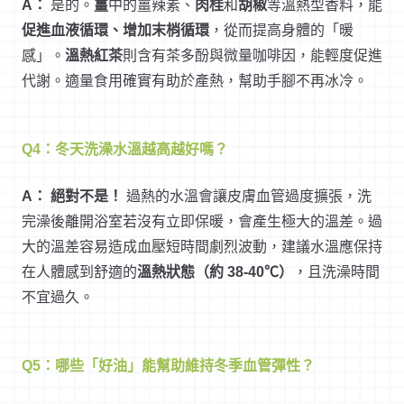
A：
是的。
薑
中的薑辣素、
肉桂
和
胡椒
等溫熱型香料，能
促進血液循環、增加末梢循環
，從而提高身體的「暖
感」。
溫熱紅茶
則含有茶多酚與微量咖啡因，能輕度促進
代謝。適量食用確實有助於產熱，幫助手腳不再冰冷。
Q4：冬天洗澡水溫越高越好嗎？
A：
絕對不是！
過熱的水溫會讓皮膚血管過度擴張，洗
完澡後離開浴室若沒有立即保暖，會產生極大的溫差。過
大的溫差容易造成血壓短時間劇烈波動，建議水溫應保持
在人體感到舒適的
溫熱狀態（約 38-40℃）
，且洗澡時間
不宜過久。
Q5：哪些「好油」能幫助維持冬季血管彈性？