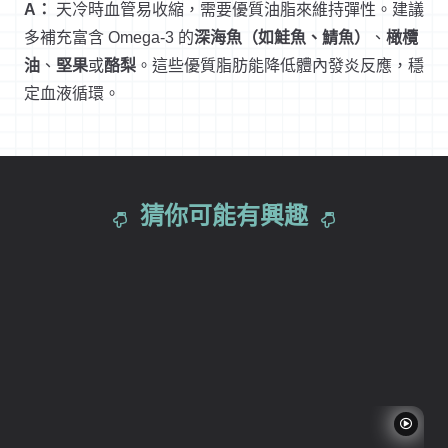
A：
天冷時血管易收縮，需要優質油脂來維持彈性。建議
多補充富含 Omega-3 的
深海魚（如鮭魚、鯖魚）
、
橄欖
油
、
堅果
或
酪梨
。這些優質脂肪能降低體內發炎反應，穩
定血液循環。
猜你可能有興趣