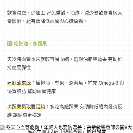
飲食減鹽、少加工 避免重鹹、油炸，減少暴飲暴食與大
量飲酒，能有效降低血管與心臟負擔。
8️⃣ 吃好油、多蔬果
天冷時血管本來就較容易收縮，選對油脂與蔬果 有助維
持血管彈性
🥑好油來源
：橄欖油、堅果、深海魚，補充 Omega-3 與
優質脂肪 幫助血管健康
🥬蔬果攝取要足夠
：多吃高纖蔬果 有助降低體內發炎反
應 讓循環更穩定