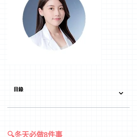
目錄
🔍冬天必做8件事