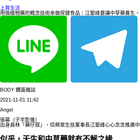
上質生活
用做植物藥的概念技術來做保健食品｜江聖峰要讓中草藥養生，
Line
Telegram
BODY 體面雜誌
2021-11-01 11:42
Angel
張幕（子宇影像）
出身員林「藥仔窟」，綜舜棠生技董事長江聖峰心心念念推廣中
似乎，天生和中草藥就有不解之緣