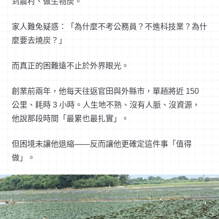
到農村、做生物炭。
家人難免疑惑：「為什麼不考公務員？不進科技業？為什
麼要去燒炭？」
而真正的困難遠不止於外界眼光。
創業前兩年，他每天往返官田與外縣市，單趟將近 150
公里、耗時 3 小時。人生地不熟、沒有人脈、沒資源，
他說那段時間「最累也最扎實」。
但困境未讓他退縮——反而讓他更確定這件事「值得
做」。