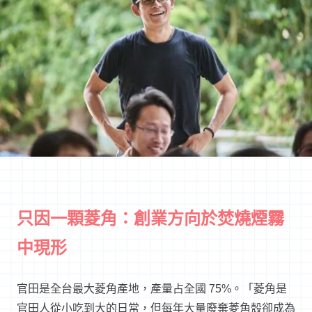
只因一顆菱角：創業方向於焚燒煙霧
中現形
官田是全台最大菱角產地，產量占全國 75%。「菱角是
官田人從小吃到大的日常，但每年大量廢棄菱角殼卻成為