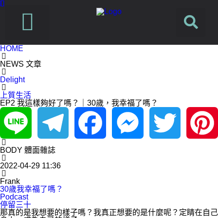
HOME
SUSFUTURE 國際永續時尚設計展
PetJourney 寵旅誌
NEWS 文章
Delight
上質生活
EP2 我這樣夠好了嗎？｜30歲，我幸福了嗎？
Line
Telegram
Facebook
Messenger
Twitter
Pinterest
BODY 體面雜誌
2022-04-29 11:36
Frank
30歲我幸福了嗎？
Podcast
停留三十
那真的是我想要的樣⼦嗎？我真正想要的是什麼呢？定睛在自己