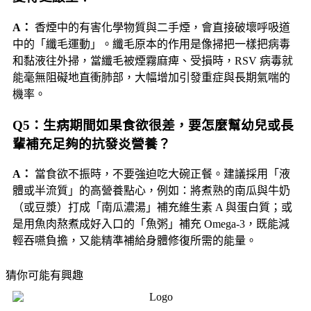
A：
香煙中的有害化學物質與二手煙，會直接破壞呼吸道
中的「纖毛運動」。纖毛原本的作用是像掃把一樣把病毒
和黏液往外掃，當纖毛被煙霧麻痺、受損時，RSV 病毒就
能毫無阻礙地直衝肺部，大幅增加引發重症與長期氣喘的
機率。
Q5：生病期間如果食欲很差，要怎麼幫幼兒或長
輩補充足夠的抗發炎營養？
A：
當食欲不振時，不要強迫吃大碗正餐。建議採用「液
體或半流質」的高營養點心，例如：將煮熟的南瓜與牛奶
（或豆漿）打成「南瓜濃湯」補充維生素 A 與蛋白質；或
是用魚肉熬煮成好入口的「魚粥」補充 Omega-3，既能減
輕吞嚥負擔，又能精準補給身體修復所需的能量。
猜你可能有興趣