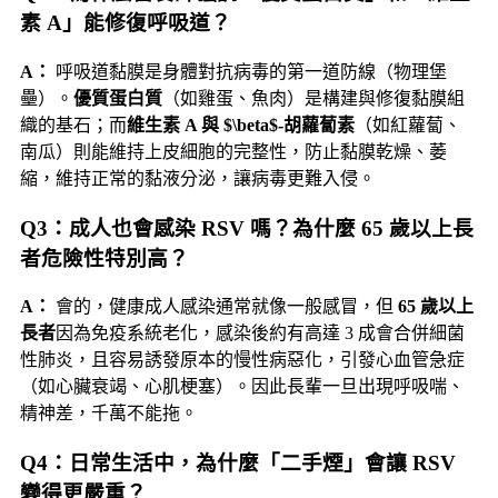
素 A」能修復呼吸道？
A：
呼吸道黏膜是身體對抗病毒的第一道防線（物理堡
壘）。
優質蛋白質
（如雞蛋、魚肉）是構建與修復黏膜組
織的基石；而
維生素 A 與
$\beta$
-胡蘿蔔素
（如紅蘿蔔、
南瓜）則能維持上皮細胞的完整性，防止黏膜乾燥、萎
縮，維持正常的黏液分泌，讓病毒更難入侵。
Q3：成人也會感染 RSV 嗎？為什麼 65 歲以上長
者危險性特別高？
A：
會的，健康成人感染通常就像一般感冒，但
65 歲以上
長者
因為免疫系統老化，感染後約有高達 3 成會合併細菌
性肺炎，且容易誘發原本的慢性病惡化，引發心血管急症
（如心臟衰竭、心肌梗塞）。因此長輩一旦出現呼吸喘、
精神差，千萬不能拖。
Q4：日常生活中，為什麼「二手煙」會讓 RSV
變得更嚴重？