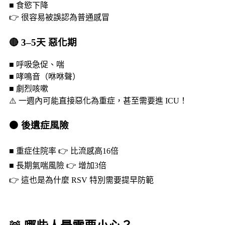
■ 食慾下降
👉 很容易被誤認為普通感冒
🔴 3–5天 惡化期
■ 呼吸急促、喘
■ 哮鳴音（咻咻聲）
■ 劇烈咳嗽
⚠️ 一週內可能直接惡化為重症，甚至需要進 ICU！
⚫ 後遺症風險
■ 重症住院率 👉 比流感高16倍
■ 長期氣喘風險 👉 增加3倍
👉
這也是為什麼
RSV
特別需要提早防範