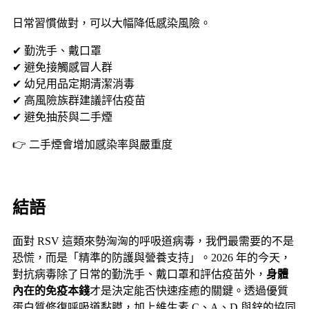
日常習慣做對，可以大幅降低感染風險。
✔
勤洗手、戴口罩
✔
避免接觸感冒人群
✔
幼兒用品定期清潔消毒
✔
高風險族群建議評估疫苗
✔
避免抽菸與二手煙
👉
二手煙會增加感染率與嚴重度
結語
面對 RSV 這類來勢洶洶的呼吸道病毒，我們最需要的不是
恐慌，而是「精準的防護與營養支持」。2026 年的今天，
對抗病毒除了日常的勤洗手、戴口罩和評估疫苗外，
身體
內在的免疫本錢
才是決定能否快速痊癒的關鍵。透過優質
蛋白質修復呼吸道黏膜，加上維生素 C、A、D 與鋅的協同