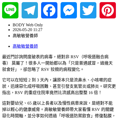
Line
Telegram
Facebook
Messenger
Twitter
Pinterest
BODY Web Only
2026-05-20 11:27
高敏敏營養師
高敏敏營養師
最近門診詢問度破表的病毒，絕對非 RSV（呼吸道融合病
毒） 莫屬了！很多人一開始都以為「只是普通感冒，過幾天
就會好」，卻忽略了 RSV 狡猾的病程變化。
它可以在短短 2 到 3 天內，讓原本只是流鼻水、小咳嗽的症
狀，迅速惡化成呼吸困難、甚至引發支氣管炎或肺炎。研究更
指出，RSV 的重症住院率竟然比流感高出整整 16 倍！
這對嬰幼兒、65 歲以上長者以及慢性病患來說，是絕對不能
掉以輕心的健康威脅。高敏敏營養師帶大家看懂 RSV 的關鍵
惡化時間軸，並分享如何透過「呼吸道防禦飲食」修復黏膜，