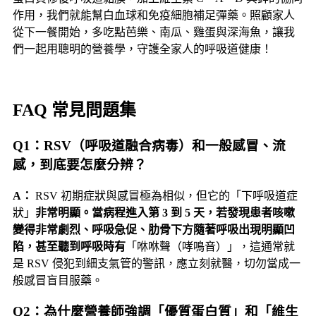
作用，我們就能幫白血球和免疫細胞補足彈藥。照顧家人
從下一餐開始，多吃點芭樂、南瓜、雞蛋與深海魚，讓我
們一起用聰明的營養學，守護全家人的呼吸道健康！
FAQ 常見問題集
Q1：RSV（呼吸道融合病毒）和一般感冒、流
感，到底要怎麼分辨？
A：
RSV 初期症狀與感冒極為相似，但它的「下呼吸道症
狀」
非常明顯。當病程進入第 3 到 5 天，若發現患者咳嗽
變得非常劇烈、呼吸急促、肋骨下方隨著呼吸出現明顯凹
陷，甚至聽到呼吸時有
「咻咻聲（哮鳴音）」，這通常就
是 RSV 侵犯到細支氣管的警訊，應立刻就醫，切勿當成一
般感冒盲目服藥。
Q2：為什麼營養師強調「優質蛋白質」和「維生