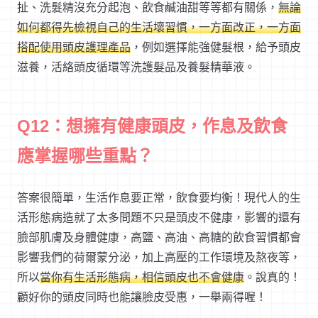
扯、洗髮精沒充分起泡、飲食鹹油甜等等都有關係，
無論
如何都得先檢視自己的生活壞習慣，一方面改正，一方面
搭配使用頭皮護理產品
，例如選擇能強健髮根，給予頭皮
滋養，活絡頭皮循環等洗護髮品及養髮精華液。
Q12：想擁有健康頭皮，作息及飲食
應掌握哪些重點？
答案很簡單，生活作息要正常，飲食要均衡！現代人的生
活形態病造就了太多問題不只是頭皮不健康，影響的還有
臉部肌膚及身體健康，高鹽、高油、高糖的飲食習慣都會
影響我們的荷爾蒙分泌，加上高壓的工作環境及熬夜等，
所以
當你有生活形態病，相信頭皮也不會健康
。說真的！
顧好你的頭皮同時也能讓臉皮受惠，一舉兩得喔！