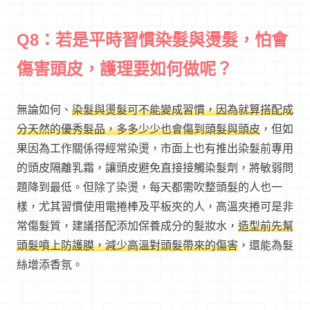
Q8：若是平時習慣染髮與燙髮，怕會
傷害頭皮，護理要如何做呢？
無論如何、
染髮與燙髮可不能變成習慣，因為就算搭配成
分天然的優秀髮品，多多少少也會傷到頭髮與頭皮
，但如
果因為工作關係得經常染燙，市面上也有推出染髮前專用
的頭皮隔離乳霜，讓頭皮避免直接接觸染髮劑，將敏弱問
題降到最低。但除了染燙，每天都需吹整頭髮的人也一
樣，尤其習慣使用電捲棒及平板夾的人，高溫夾捲可是非
常傷髮質，建議搭配添加保養成分的髮妝水，
造型前先幫
頭髮噴上防護膜，減少高溫對頭髮帶來的傷害
，還能為髮
絲增添香氛。