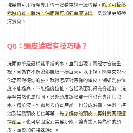
洗髮前可用按摩專用梳一邊看電視一邊梳髮，
除了可梳落
老廢角質、髒污、油脂還可加強血液循環
，洗髮後更加神
清氣爽。
Q6：頭皮護理有技巧嗎？
洗頭似乎是最稀鬆平常的事，直到出現了問題才會被重
視，因為它不像臉部肌膚一樣每天可以正視，簡單來說～
你怎麼對待你的臉，就得怎麼對待你的頭皮。例如洗臉溫
度不能過高、不能過度拉扯，包括洗面乳得充分起泡，洗
髮精當然也是相同，另外頭皮跟臉部一樣也有專用化妝
水、精華液、乳霜及去角質產品，也分成滋養、保濕、控
油及延緩頭皮老化等等，
先了解你的頭皮，再針對問題選
擇產品
。也可以固定到美髮沙龍，讓專業人員為你的頭
皮、頭髮加強特殊護理。