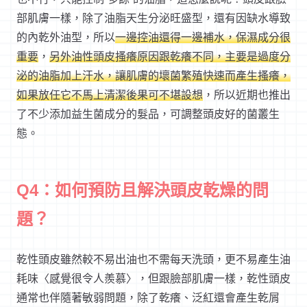
部肌膚一樣，除了油脂天生分泌旺盛型，還有因缺水導致
的內乾外油型，所以
一邊控油還得一邊補水，保濕成分很
重要
，
另外油性頭皮搔癢原因跟乾癢不同，主要是過度分
泌的油脂加上汗水，讓肌膚的壞菌繁殖快速而產生搔癢，
如果放任它不馬上清潔後果可不堪設想
，所以近期也推出
了不少添加益生菌成分的髮品，可調整頭皮好的菌叢生
態。
Q4：如何預防且解決頭皮乾燥的問
題？
乾性頭皮雖然較不易出油也不需每天洗頭，更不易產生油
耗味〈感覺很令人羨慕〉，但跟臉部肌膚一樣，乾性頭皮
通常也伴隨著敏弱問題，除了乾癢、泛紅還會產生乾屑