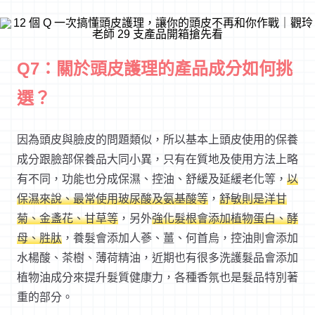
Q7：關於頭皮護理的產品成分如何挑
選？
因為頭皮與臉皮的問題類似，所以基本上頭皮使用的保養
成分跟臉部保養品大同小異，只有在質地及使用方法上略
有不同，功能也分成保濕、控油、舒緩及延緩老化等，
以
保濕來說、最常使用玻尿酸及氨基酸等
，
舒敏則是洋甘
菊、金盞花、甘草等
，另外
強化髮根會添加植物蛋白、酵
母、胜肽
，養髮會添加人蔘、薑、何首烏，控油則會添加
水楊酸、茶樹、薄荷精油，近期也有很多洗護髮品會添加
植物油成分來提升髮質健康力，各種香氛也是髮品特別著
重的部分。