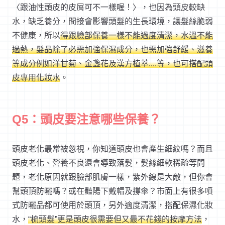
〈跟油性頭皮的皮屑可不一樣喔！〉，也因為頭皮較缺
水，缺乏養分，間接會影響頭髮的生長環境，讓髮絲脆弱
不健康，所以
得跟臉部保養一樣不能過度清潔，水溫不能
過熱，髮品除了必需加強保濕成分，也需加強舒緩、滋養
等成分例如洋甘菊、金盞花及漢方植萃....等，也可搭配頭
皮專用化妝水
。
Q5：頭皮要注意哪些保養？
頭皮老化最常被忽視，你知道頭皮也會產生細紋嗎？而且
頭皮老化、營養不良還會導致落髮，髮絲細軟稀疏等問
題，老化原因就跟臉部肌膚一樣，紫外線是大敵，但你會
幫頭頂防曬嗎？或在豔陽下戴帽及撐傘？市面上有很多噴
式防曬品都可使用於頭頂，另外適度清潔，搭配保濕化妝
水，
“梳頭髮”更是頭皮很需要但又最不花錢的按摩方法
，