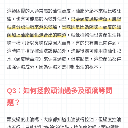
這類困擾的人通常屬於油性頭皮，油脂分泌本來就比較旺
盛，也有可能屬於內乾外油型，
只要頭皮過度清潔，肌膚
就會分泌油脂來避免乾燥
，
臭味則是因為體味、頭皮的細
菌加上油脂氧化混合出的味道
，就像植物油也會產生油耗
味一樣，所以臭味程度因人而異，有的只有自己聞得到，
這時除了搭配控油洗護髮品外，洗髮後還可使用控油化妝
水〈頭皮精華液〉來保養頭皮，但重點是，這些產品都得
加強保濕成分，因為保濕才是抑制出油的根本。
Q3：如何拯救頭油過多及頭癢等問
題？
頭皮過度出油嗎？大家都知道出油就得控油，但過度控油
也不行，只能控制“多餘”的油脂，這怎麼說呢？頭皮跟臉