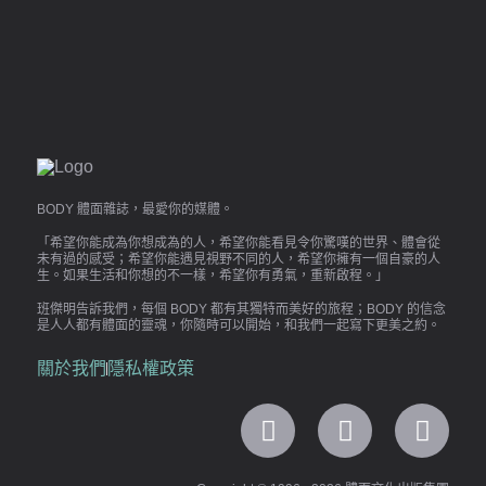
BODY 體面雜誌，最愛你的媒體。
「希望你能成為你想成為的人，希望你能看見令你驚嘆的世界、體會從
未有過的感受；希望你能遇見視野不同的人，希望你擁有一個自豪的人
生。如果生活和你想的不一樣，希望你有勇氣，重新啟程。」
班傑明告訴我們，每個 BODY 都有其獨特而美好的旅程；BODY 的信念
是人人都有體面的靈魂，你隨時可以開始，和我們一起寫下更美之約。
關於我們
隱私權政策