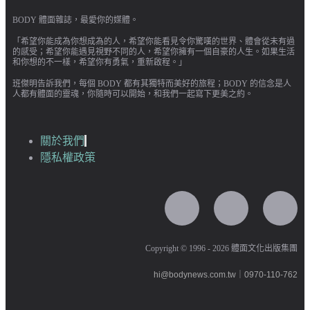
BODY 體面雜誌，最愛你的媒體。
「希望你能成為你想成為的人，希望你能看見令你驚嘆的世界、體會從未有過
的感受；希望你能遇見視野不同的人，希望你擁有一個自豪的人生。如果生活
和你想的不一樣，希望你有勇氣，重新啟程。」
班傑明告訴我們，每個 BODY 都有其獨特而美好的旅程；BODY 的信念是人
人都有體面的靈魂，你隨時可以開始，和我們一起寫下更美之約。
關於我們
隱私權政策
Copyright © 1996 - 2026 體面文化出版集團
hi@bodynews.com.tw
｜
0970-110-762