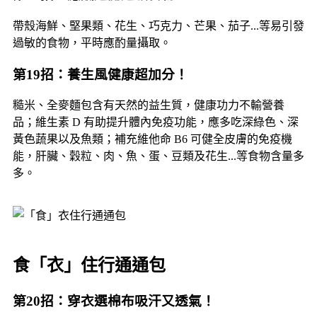
帶殼海鮮、堅果類、花生、巧克力、芒果、茄子...等易引發
過敏的食物，平時應酌量攝取。
第19招：養生風健康超加分！
糙米、全麥麵包含有天然的益生質，健康功力不輸營養
品；維生素 D 有助提升體內免疫功能，應多吃深綠色、深
黃色蔬果以及魚類；補充維他命 B6 可健全皮膚的免疫機
能，肝臟、穀粒、肉、魚、蛋、豆類及花生...等食物含量多
多。
食「衣」住行通通包
第20招：穿衣選棉布吸汗又透氣！