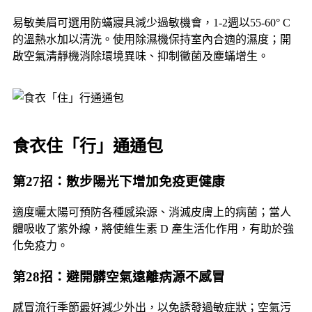
易敏美眉可選用防蟎寢具減少過敏機會，1-2週以55-60° C
的溫熱水加以清洗。使用除濕機保持室內合適的濕度；開
啟空氣清靜機消除環境異味、抑制黴菌及塵蟎增生。
食衣住「行」通通包
第27招：散步陽光下增加免疫更健康
適度曬太陽可預防各種感染源、消滅皮膚上的病菌；當人
體吸收了紫外線，將使維生素 D 產生活化作用，有助於強
化免疫力。
第28招：避開髒空氣遠離病源不感冒
感冒流行季節最好減少外出，以免誘發過敏症狀；空氣污