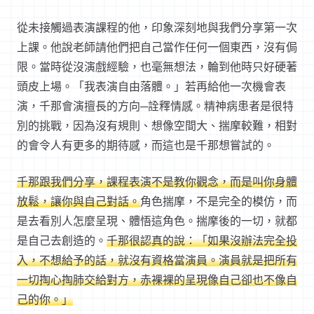
從未接觸過表演課程的他，印象深刻地與我們分享第一次
上課。他說老師請他們把自己當作任何一個東西，沒有侷
限。當時從沒演戲經驗，也毫無想法，輪到他時只好硬著
頭皮上場。「我表演自由落體。」若再給他一次機會表
演，千那會演擅長的方向─詮釋情感。精神病患者是很特
別的挑戰，因為沒有規則、想像空間大、揣摩較難，相對
的會令人有更多的期待感，而這也是千那想嘗試的。
千那跟我們分享，課程表演不是教你觀念，而是叫你身體
放鬆，讓你與自己對話。
角色揣摩，不是完全的模仿，而
是去看別人怎麼呈現、體悟這角色。揣摩後的一切，就都
是自己去創造的。
千那很認真的說：「如果沒辦法完全投
入，不想給予的話，就沒有資格當演員。演員就是把所有
一切掏心掏肺交給對方，赤裸裸的呈現像自己卻也不像自
己的你。」