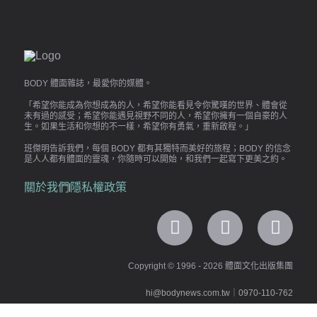
BODY 體面雜誌，最愛你的媒體。
「希望你能成為你想成為的人，希望你能看見令你驚嘆的世界、體會從
未有過的感受；希望你能遇見視野不同的人，希望你擁有一個自豪的人
生。如果生活和你想的不一樣，希望你有勇氣，重新啟程。」
班傑明告訴我們，每個 BODY 都有其獨特而美好的旅程；BODY 的信念
是人人都有體面的靈魂，你隨時可以開始，和我們一起寫下更美之約。
關於我們
隱私權政策
Copyright © 1996 - 2026 體面文化出版集團
hi@bodynews.com.tw
｜
0970-110-762