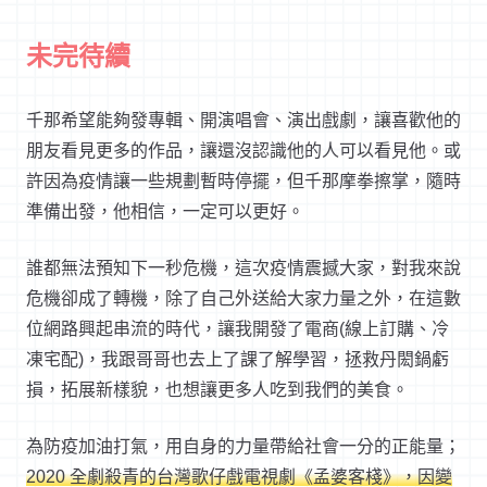
未完待續
千那希望能夠發專輯、開演唱會、演出戲劇，讓喜歡他的
朋友看見更多的作品，讓還沒認識他的人可以看見他。或
許因為疫情讓一些規劃暫時停擺，但千那摩拳擦掌，隨時
準備出發，他相信，一定可以更好。
誰都無法預知下一秒危機，這次疫情震撼大家，對我來說
危機卻成了轉機，除了自己外送給大家力量之外，在這數
位網路興起串流的時代，讓我開發了電商(線上訂購、冷
凍宅配)，我跟哥哥也去上了課了解學習，拯救丹閎鍋虧
損，拓展新樣貌，也想讓更多人吃到我們的美食。
為防疫加油打氣，用自身的力量帶給社會一分的正能量；
2020 全劇殺青的台灣歌仔戲電視劇《孟婆客棧》，因變