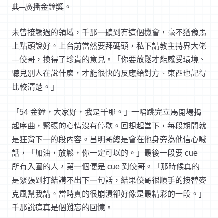
典─廣播金鐘獎。
未曾接觸過的領域，千那一聽到有這個機會，毫不猶豫馬
上點頭說好。上台前當然要拜碼頭，私下請教主持界大佬
—佼哥，換得了珍貴的意見。「你要放鬆才能感受環境、
聽見別人在說什麼，才能很快的反應給對方、東西也記得
比較清楚。」
「54 金鐘，大家好，我是千那。」一唱跳完立馬開場揭
起序曲，緊張的心情沒有停歇。回想起當下，每段期間就
是狂背下一的段內容。昌明哥總是會在他身旁為他信心喊
話，「加油，放鬆，你一定可以的。」最後一段要 cue
所有入圍的人，第一個便是 cue 到佼哥。「那時候真的
是緊張到打結講不出下一句話，結果佼哥很順手的接替麥
克風幫我講。當時真的很崩潰卻好像是最精彩的一段。」
千那說這真是個難忘的回憶。