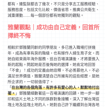
都有，連監獄都去了幾次，不只是分享志工服務經驗、
服務態度，包括文化比較、價值省思，推廣公共衛生、
減重運動……每一個部份都有她獨到的觀點。
雅蘭觀點｜成功由自己定義，回首所
擇終不悔
相較於鄧雅蘭同齡的同學朋友，多已進入職場打拼幾
年，成為有車有房的階級，也有嫁作人婦生育子女，而
她自結束兩年海外服務、巡台百場演講後，才將要進入
新的起點。問起她是否後悔她的選擇，她肯定地回答
「不會」！成功的定義由她詮釋，不必羨慕他人，不必
滿足世界價值，雅蘭清楚自己所擁有的這些經歷，是她
所企求的，一切就值得了。
「
在台灣的各個角落，有許多有愛心的人，默默地付出
著。
」鄧雅蘭細數著這一百場演講的回饋，她一步一腳
印和這片土地上不同的族群對象接觸，深入了解台灣這
塊土地及這塊土地的人，她對自己許下繼續到台灣各地