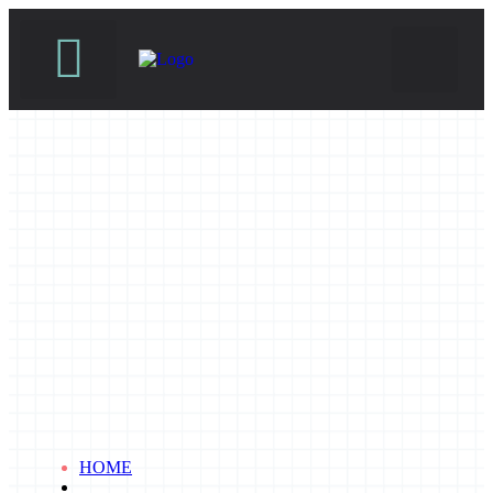
BODY推薦文
SUSFUTURE 國際永續時尚設計展
PetJourney 寵旅誌
HOME