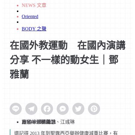
NEWS 文章
Oriented
BODY 之聲
在國外教運動 在國內演講
分享 不一樣的動女生｜鄧
雅蘭
Line
Telegram
Facebook
Messenger
Twitter
Pinterest
BODY 體面雜誌
2015-08-01 18:21
夏道緣、林孟慧、江彧琳
方宇、鄧雅蘭
還記得 2013 年到聖露西亞舉辦健康減重比賽，有