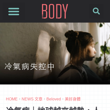
SUSFUTURE 國際永續時尚設計展
PetJourney 寵旅誌
HOME
NEWS 文章
Beloved
美好身體