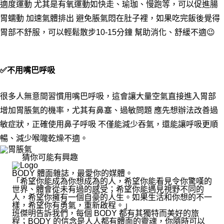
適度運動 尤其是有氧運動如快走、瑜珈、慢跑等，可以促進腸
胃蠕動 加速氣體排出 避免脹氣悶在肚子裡，如果吃完飯後覺得
胃部不舒服，可以輕鬆散步10-15分鐘 幫助消化、舒緩不適😉
✅不用嘴巴呼吸
很多人無意間習慣用嘴巴呼吸，這會讓大量空氣直接進入胃部
增加胃脹氣的機率，尤其有鼻塞、過敏問題 應先想辦法改善過
敏症狀，正確使用鼻子呼吸 不僅能減少吞氣，還能讓呼吸更順
暢、減少喉嚨乾燥不適。
猜你可能有興趣
BODY 體面雜誌，最愛你的媒體。
「希望你能成為你想成為的人，希望你能看見令你驚嘆的
世界、體會從未有過的感受；希望你能遇見視野不同的
人，希望你擁有一個自豪的人生。如果生活和你想的不一
樣，希望你有勇氣，重新啟程。」
班傑明告訴我們，每個 BODY 都有其獨特而美好的旅
程；BODY 的信念是人人都有體面的靈魂，你隨時可以