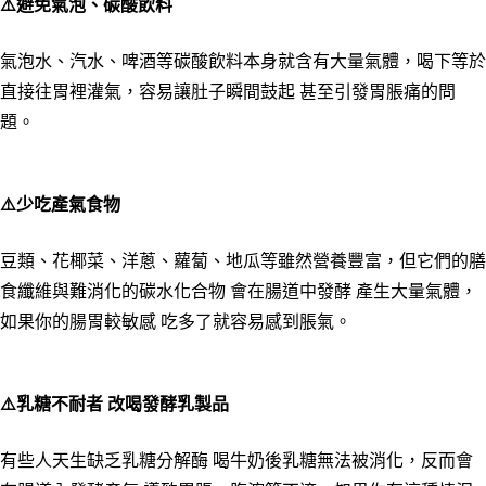
⚠️避免氣泡、碳酸飲料
氣泡水、汽水、啤酒等碳酸飲料本身就含有大量氣體，喝下等於
直接往胃裡灌氣，容易讓肚子瞬間鼓起 甚至引發胃脹痛的問
題。
⚠️少吃產氣食物
豆類、花椰菜、洋蔥、蘿蔔、地瓜等雖然營養豐富，但它們的膳
食纖維與難消化的碳水化合物 會在腸道中發酵 產生大量氣體，
如果你的腸胃較敏感 吃多了就容易感到脹氣。
⚠️乳糖不耐者 改喝發酵乳製品
有些人天生缺乏乳糖分解酶 喝牛奶後乳糖無法被消化，反而會