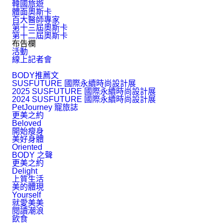
韓國旅遊
體面奧斯卡
百大醫師專家
第十三屆奧斯卡
第十二屆奧斯卡
布告欄
活動
線上記者會
BODY推薦文
SUSFUTURE 國際永續時尚設計展
2025 SUSFUTURE 國際永續時尚設計展
2024 SUSFUTURE 國際永續時尚設計展
PetJourney 寵旅誌
更美之約
Beloved
開始瘦身
美好身體
Oriented
BODY 之聲
更美之約
Delight
上質生活
美的體現
Yourself
就愛美美
閱讀潮浪
飲食