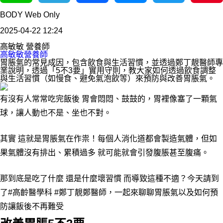
Line
Telegram
Facebook
Messenger
Twitter
Pinterest
BODY Web Only
2025-04-22 12:24
高敏敏 營養師
高敏敏營養師
胃脹氣的常見成因，包含飲食與生活習慣，並透過鄭丁靚醫師專
業說明，透過「5不3要」實用守則，教大家如何透過飲食調整
與生活習慣（如慢食、避免氣泡飲等）來預防與改善胃脹氣。
有沒有人常常吃完飯後 胃會悶悶、鼓鼓的，胃裡像塞了一顆氣
球，讓人動也不是、坐也不對。
其實 這就是胃脹氣在作祟！每個人消化道都會製造氣體，但如
果氣體沒有排出、累積過多 就可能就會引發腹脹甚至腹痛。
那到底是吃了什麼 還是什麼壞習慣 而導致這種不適？今天請到
了
#
高齡醫學科
#
鄭丁靚鄭醫師，一起來聊聊胃脹氣以及如何預
防讓飯後不再難受