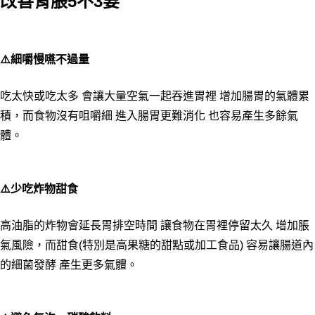
改善胃脹
5
不
3
要
⚠️細嚼慢嚥不過量
吃太快或吃太多 會讓大量空氣一起吞進胃裡 增加腸胃的氣體累
積，而食物沒有咀嚼細 進入腸胃更難消化 也容易產生多餘氣
體。
⚠️少吃炸物甜食
高油脂的炸物會延長胃排空時間 讓食物在胃裡停留太久 增加脹
氣風險，而甜食(特別是高果糖的甜點或加工食品) 容易讓腸道內
的細菌發酵 產生更多氣體。