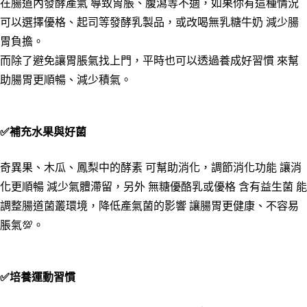
在腸道內發酵產氣 導致胃脹、腹瀉等不適，如果你有這種情況
可以選擇優格、起司等發酵乳製品，或改喝無乳糖牛奶 減少腸
胃負擔。
而除了避免讓胃脹氣找上門，平時也可以透過養成好習慣 來幫
助腸胃更順暢、減少積氣。
✅補充水果與好菌
奇異果、木瓜、鳳梨中的酵素 可幫助消化，調節消化功能 讓消
化更順暢 減少氣體滯留，另外 無糖優酪乳或優格 含有益生菌 能
調整腸道菌叢環境，降低產氣菌的影響 讓腸胃更健康、不容易
脹氣💯。
✅培養運動習慣