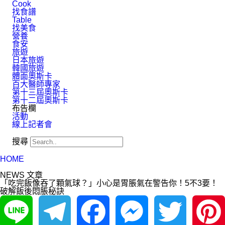
Cook
找食譜
Table
找美食
營養
食安
旅遊
日本旅遊
韓國旅遊
體面奧斯卡
百大醫師專家
第十三屆奧斯卡
第十二屆奧斯卡
布告欄
活動
線上記者會
搜尋
HOME
NEWS 文章
「吃完飯像吞了顆氣球？」小心是胃脹氣在警告你！5不3要！
破解飯後悶脹秘訣