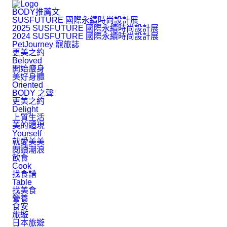
BODY推薦文
SUSFUTURE 國際永續時尚設計展
2025 SUSFUTURE 國際永續時尚設計展
2024 SUSFUTURE 國際永續時尚設計展
PetJourney 寵旅誌
更美之約
Beloved
開始瘦身
美好身體
Oriented
BODY 之聲
更美之約
Delight
上質生活
美的體現
Yourself
就愛美美
閱讀潮浪
飲食
Cook
找食譜
Table
找美食
營養
食安
旅遊
日本旅遊