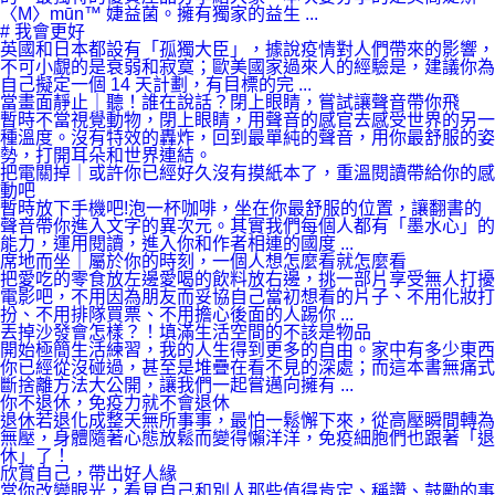
〈M〉mūn™ 婕益菌。擁有獨家的益生 ...
# 我會更好
英國和日本都設有「孤獨大臣」，據說疫情對人們帶來的影響，
不可小覷的是衰弱和寂寞；歐美國家過來人的經驗是，建議你為
自己擬定一個 14 天計劃，有目標的完 ...
當畫面靜止｜聽！誰在說話？閉上眼睛，嘗試讓聲音帶你飛
暫時不當視覺動物，閉上眼睛，用聲音的感官去感受世界的另一
種溫度。沒有特效的轟炸，回到最單純的聲音，用你最舒服的姿
勢，打開耳朵和世界連結。
把電關掉｜或許你已經好久沒有摸紙本了，重溫閱讀帶給你的感
動吧
暫時放下手機吧!泡一杯咖啡，坐在你最舒服的位置，讓翻書的
聲音帶你進入文字的異次元。其實我們每個人都有「墨水心」的
能力，運用閱讀，進入你和作者相連的國度 ...
席地而坐｜屬於你的時刻，一個人想怎麼看就怎麼看
把愛吃的零食放左邊愛喝的飲料放右邊，挑一部片享受無人打擾
電影吧，不用因為朋友而妥協自己當初想看的片子、不用化妝打
扮、不用排隊買票、不用擔心後面的人踢你 ...
丟掉沙發會怎樣？！填滿生活空間的不該是物品
開始極簡生活練習，我的人生得到更多的自由。家中有多少東西
你已經從沒碰過，甚至是堆疊在看不見的深處；而這本書無痛式
斷捨離方法大公開，讓我們一起嘗邁向擁有 ...
你不退休，免疫力就不會退休
退休若退化成整天無所事事，最怕一鬆懈下來，從高壓瞬間轉為
無壓，身體隨著心態放鬆而變得懶洋洋，免疫細胞們也跟著「退
休」了！
欣賞自己，帶出好人緣
當你改變眼光，看見自己和別人那些值得肯定、稱讚、鼓勵的事