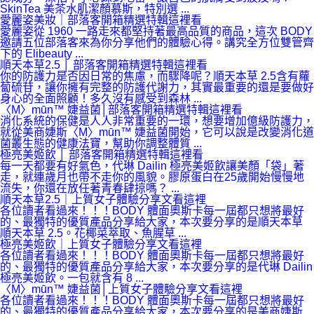
SkinTea 美茶水肌潔顏慕斯，特別選 ...
愛麗姿美妝｜部落客開箱精選特輯這裡看
愛麗姿從 1960 一路走來都堅持著最高品質的商品，這次 BODY
邀請五位部落客來為你分享他們的體驗心得。講究全方位雙管齊
下的 Elibeauty ...
順天本草2.5 │ 部落客開箱精選特輯這裡看
你的防護力是否因日常的焦慮，而驟降呢？順天本草 2.5含有蘿
蔔硫苷，讓你擁有完整的防護代謝力，其實最重要的還是要做好
身心的全面照顧！多久沒有感受到森林 ...
〈M〉mūn™ 婕益菌│部落客開箱精選特輯這裡看
消化系統的保健是人人非常重要的一環，想要增加億級防護力，
就從美商婕斯〈M〉mūn™ 婕益菌開始，它可以說是改變消化道
菌叢生態的健康法寶，幫助你調整體質 ...
極亮美姬飲 │ 部落客開箱精選特輯這裡看
每一天都要有好氣色，代琳 Dailin 極亮美姬飲讓美顏「袋」著
走，就連歲月也帶不走你的風貌。膠原蛋白在25歲開始慢慢地
流失，你還在放任著青春肆掠嗎？ ...
順天本草2.5｜上質女子體驗分享文看這裡
各位讀者看過來！！！BODY 體面奧斯卡每一屆都只想將最好
的、最獨特的優質產品分享給大家，本次要分享的是順天本草
順天本草 2.5。花椰菜萃取、魚腥草 ...
極亮美姬飲｜上質女子體驗分享文看這裡
各位讀者看過來！！！BODY 體面奧斯卡每一屆都只想將最好
的、最獨特的優質產品分享給大家，本次要分享的是代琳 Dailin
極亮美姬飲。一包就含有 8 ...
〈M〉mūn™ 婕益菌│上質女子體驗分享文看這裡
各位讀者看過來！！！BODY 體面奧斯卡每一屆都只想將最好
的、最獨特的優質產品分享給大家，本次要分享的是美商婕斯