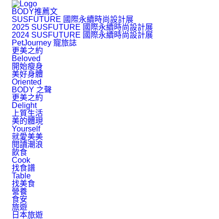
BODY推薦文
SUSFUTURE 國際永續時尚設計展
2025 SUSFUTURE 國際永續時尚設計展
2024 SUSFUTURE 國際永續時尚設計展
PetJourney 寵旅誌
更美之約
Beloved
開始瘦身
美好身體
Oriented
BODY 之聲
更美之約
Delight
上質生活
美的體現
Yourself
就愛美美
閱讀潮浪
飲食
Cook
找食譜
Table
找美食
營養
食安
旅遊
日本旅遊