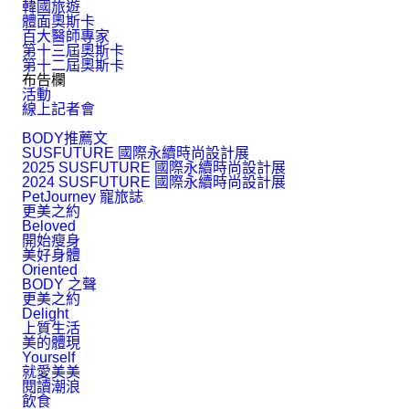
韓國旅遊
體面奧斯卡
百大醫師專家
第十三屆奧斯卡
第十二屆奧斯卡
布告欄
活動
線上記者會
BODY推薦文
SUSFUTURE 國際永續時尚設計展
2025 SUSFUTURE 國際永續時尚設計展
2024 SUSFUTURE 國際永續時尚設計展
PetJourney 寵旅誌
更美之約
Beloved
開始瘦身
美好身體
Oriented
BODY 之聲
更美之約
Delight
上質生活
美的體現
Yourself
就愛美美
閱讀潮浪
飲食