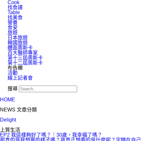
Cook
找食譜
Table
找美食
營養
食安
旅遊
日本旅遊
韓國旅遊
體面奧斯卡
百大醫師專家
第十三屆奧斯卡
第十二屆奧斯卡
布告欄
活動
線上記者會
搜尋
HOME
NEWS 文章分類
Delight
上質生活
EP2 我這樣夠好了嗎？｜30歲，我幸福了嗎？
那真的是我想要的樣⼦嗎？我真正想要的是什麼呢？定睛在自己