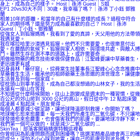
身上，成為自己的樣⼦。 Host｜孫沛 Guest｜S姐
EP1 20vs30大不同｜30歲，我幸福了嗎？｜孫沛 丁小鈺 鄧雅
蘭
相差10年的距離，和當年的自己有什麼樣的成長？過程中符合
家人的期待嗎？還是努力成為最喜歡的自己？ Host｜孫沛
Guest｜丁小鈺、鄧雅蘭
從強女人到狐獴媽媽，我看到了愛的真諦，天父用他的方法帶領
我遇見愛。
我在喀拉哈里沙漠遇見狐獴。他們不只需要愛，也很樂意付出
愛。在嚴酷的氣候下，狐獴與家人相依、與環境共處、與敵人搏
鬥。雖然生存在測不準的道路上，或許需要奇 ...
用做植物藥的概念技術來做保健食品｜江聖峰要讓中草藥養生，
更迅速更有感
出身員林「藥仔窟」，綜舜棠生技董事長江聖峰心心念念推廣中
草藥養生生活，繼承他的祖師爺藥王孫思邈的濟世理念，讓健康
生活普及到每一個家庭。
從枕頭山到畢羊縱走，成為自己都沒想過的山林女子，我的生活
永遠有一座山在等我
不知道從什麼時候開始，往山上跑變成是週末的一種習慣，從幾
百公尺的郊山爬到 3000 公尺的高山，假日從中午 12 點起床變
成凌晨 4 點起床。朋友覺得 ...
每個人都要減少碳足跡，讓地球降溫即刻救援，你開始了嗎？
地球暖化愈來愈嚴重，每一天我們所產生的二氧化碳，不只讓地
球發燒愈來愈嚴重，也會傷害我們的肌膚。要讓地球冷靜下來，
我們第一個可以做的，就是減少二氧化碳的 ...
SkinTea｜部落客開箱精選特輯這裡看
你曾經因為肌膚問題而感到困擾嗎？挑選潔顏產品總會再三的確
認成分，深怕不小心踩到地雷，讓自己的肌膚受到波及嗎？