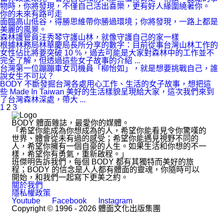
物時，你將發現，不僅自己活出喜樂，更有好人緣圍繞著你。
你的未來有路可走
面臨高山低谷，得勝思維帶你勝過環境；你將發現，一路上都是
美麗的風景。
森林護管員汪秀琴守護山林，就像守護自己的家一樣
根據林務局林華慶局長所分享的數字：目前從事台灣山林工作的
女性佔比將要突破 10 %，過去可能是大家對森林中的工作並不
完全了解，但透過這些女子故事的介紹 ...
台灣第一位蹦蹦車女司機員「柳怡如」，就是想要挑戰自己，誰
說女生不可以？
BODY 不斷發掘台灣各處用心工作、生活的女子故事，想把這
些 Made In Taiwan 美好的生活樣貌呈現給大家，這次我們來到
了台灣森林深處，帶大 ...
1
2
3
BODY 體面雜誌，最愛你的媒體。
「希望你能成為你想成為的人，希望你能看見令你驚嘆的
世界、體會從未有過的感受；希望你能遇見視野不同的
人，希望你擁有一個自豪的人生。如果生活和你想的不一
樣，希望你有勇氣，重新啟程。」
班傑明告訴我們，每個 BODY 都有其獨特而美好的旅
程；BODY 的信念是人人都有體面的靈魂，你隨時可以
開始，和我們一起寫下更美之約。
關於我們
隱私權政策
Youtube
Facebook
Instagram
Copyright © 1996 - 2026 體面文化出版集團
hi@bodynews.com.tw
｜
0970-110-762