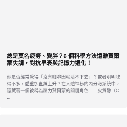
總是莫名疲勞、變胖？6 個科學方法遠離賀爾
蒙失調，對抗早衰與記憶力退化！
你是否經常覺得「沒有咖啡因就活不下去」？或者明明吃
得不多，體重卻直線上升？在人體神秘的內分泌系統中，
隱藏著一個被稱為壓力賀爾蒙的關鍵角色——皮質醇（C
...