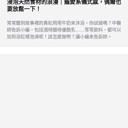
浸泡天然食材的浪漫｜寵愛系儀式感，偶爾也
要放鬆一下！
常常聽到故事裡的貴妃用用牛奶來沐浴，你試過嗎？中醫
師告訴小編，包括酒呀醋呀優酪乳……等等飲料，都可以
加到浴缸裡泡澡呢！該怎麼做咧？讓小編來告訴妳。