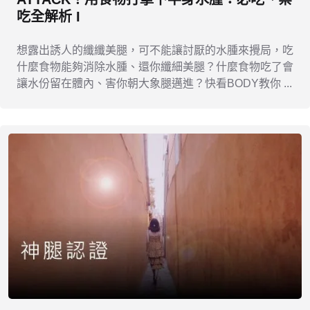
吃全解析 I
想露出誘人的纖纖美腿，可不能讓討厭的水腫來攪局，吃
什麼食物能夠消除水腫、還你纖細美腿？什麼食物吃了會
讓水份留在體內、害你朝大象腿邁進？快看BODY教你 ...